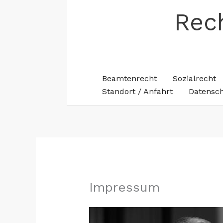
Zum
Rec
Inhalt
springen
Beamtenrecht
Sozialrecht
Standort / Anfahrt
Datensc
Impressum