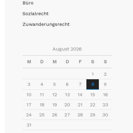
Büro
n
a
Sozialrecht
c
Zuwanderungsrecht
h
:
August 2026
M
D
M
D
F
S
S
1
2
3
4
5
6
7
8
9
10
11
12
13
14
15
16
17
18
19
20
21
22
23
24
25
26
27
28
29
30
31