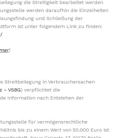
beilegung die Streitigkeit bearbeitet werden
gungsstelle werden daraufhin die Einzelheiten
 Lösungsfindung und Schließung der
ttform ist unter folgendem Link zu finden:
/
mer
)
ve Streitbeilegung in Verbrauchersachen
tz – VSBG
) verpflichtet die
nde Information nach Entstehen der
tungsstelle für vermögensrechtliche
hältnis bis zu einem Wert von 50.000 Euro ist
nwaltschaft, Neue Grünstr. 17, 10179 Berlin,