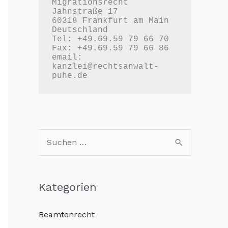
Migrationsrecht

Jahnstraße 17

60318 Frankfurt am Main

Deutschland

Tel: +49.69.59 79 66 70

Fax: +49.69.59 79 66 86

email: 
kanzlei@rechtsanwalt-
puhe.de
S
u
c
Kategorien
h
e
Beamtenrecht
n