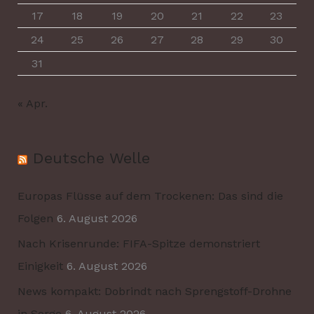
17
18
19
20
21
22
23
24
25
26
27
28
29
30
31
« Apr.
Deutsche Welle
Europas Flüsse auf dem Trockenen: Das sind die
Folgen
6. August 2026
Nach Krisenrunde: FIFA-Spitze demonstriert
Einigkeit
6. August 2026
News kompakt: Dobrindt nach Sprengstoff-Drohne
in Sorge
6. August 2026