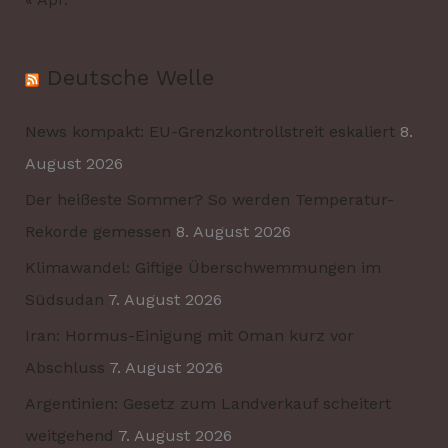
Deutsche Welle
News kompakt: EU-Grenzkontrollstreit eskaliert
8.
August 2026
Der heißeste Sommer? So werden Temperatur-
Rekorde gemessen
8. August 2026
Klimawandel: Giftige Überschwemmungen im
Südsudan
7. August 2026
Iran: Hormus-Einigung mit Oman kurz vor
Abschluss
7. August 2026
Argentinien: Gesetz zum Landverkauf scheitert
weitgehend
7. August 2026