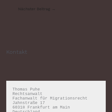
Nächster Beitrag
→
Kontakt
Thomas Puhe

Rechtsanwalt

Fachanwalt für Migrationsrecht

Jahnstraße 17

60318 Frankfurt am Main

Deutschland
