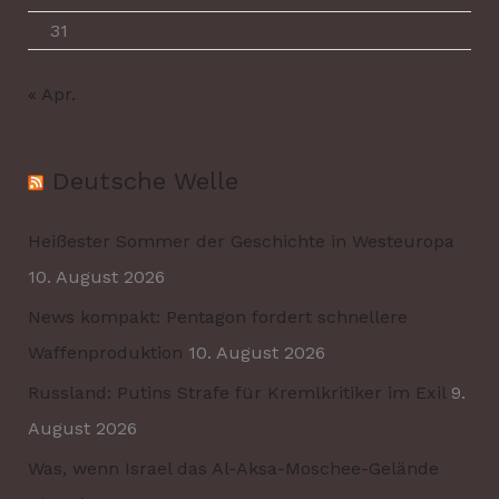
31
« Apr.
Deutsche Welle
Heißester Sommer der Geschichte in Westeuropa
10. August 2026
News kompakt: Pentagon fordert schnellere
Waffenproduktion
10. August 2026
Russland: Putins Strafe für Kremlkritiker im Exil
9.
August 2026
Was, wenn Israel das Al-Aksa-Moschee-Gelände